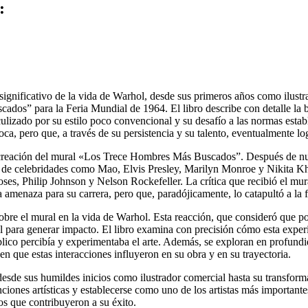
:
gnificativo de la vida de Warhol, desde sus primeros años como ilustr
ados” para la Feria Mundial de 1964. El libro describe con detalle la 
culizado por su estilo poco convencional y su desafío a las normas est
a, pero que, a través de su persistencia y su talento, eventualmente log
 la creación del mural «Los Trece Hombres Más Buscados”. Después de n
tos de celebridades como Mao, Elvis Presley, Marilyn Monroe y Nikita 
s, Philip Johnson y Nelson Rockefeller. La crítica que recibió el mural,
 amenaza para su carrera, pero que, paradójicamente, lo catapultó a la
obre el mural en la vida de Warhol. Esta reacción, que consideró que podí
 para generar impacto. El libro examina con precisión cómo esta experie
lico percibía y experimentaba el arte. Además, se exploran en profundi
n que estas interacciones influyeron en su obra y en su trayectoria.
sde sus humildes inicios como ilustrador comercial hasta su transformaci
iones artísticas y establecerse como uno de los artistas más importantes
íos que contribuyeron a su éxito.