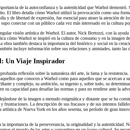
a importancia de la autoconfianza y la autenticidad que Warhol demostró. 
xito. El libro detalla cómo Warhol utilizó la provocación como una form
ldía y de libertad de expresión, fue esencial para atraer la atención de
upo conectar con un público cada vez más interesado en la cultura pop 
lar visión artística de Warhol. El autor, Nick Bertozzi, con la ayuda d
plica cómo Warhol se inspiró en la cultura de consumo y en la imagen de
La obra también destaca la importancia del histórico y social en la crea
 también incluye información sobre sus relaciones y amistades, tanto las
: Un Viaje Inspirador
nda reflexión sobre la naturaleza del arte, la fama y la resistencia. E
a aquellos que conocen a Warhol como para aquellos que se acercan a su
illante y complejo, su ambición, su ingenio y, sobre todo, su determinaci
en su capacidad para desafiar las normas y para no rendirse ante la adv
ejándose de la imagen a menudo enigmática y distante que se ha construi
frustraciones. La descripción de sus fracasos y de sus intentos fallido
na artística de Nueva York en los años sesenta, un período de gran innov
importancia de la perseverancia, la originalidad y la autenticidad. No s
sformar el mundo de las artes y convertirse en un ícono cultural. Se r