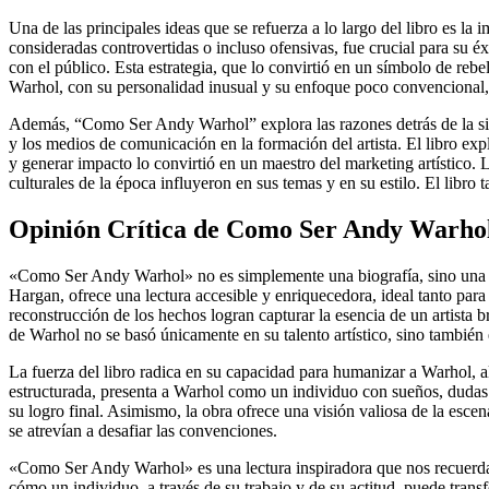
Una de las principales ideas que se refuerza a lo largo del libro es l
consideradas controvertidas o incluso ofensivas, fue crucial para su é
con el público. Esta estrategia, que lo convirtió en un símbolo de rebe
Warhol, con su personalidad inusual y su enfoque poco convencional, s
Además, “Como Ser Andy Warhol” explora las razones detrás de la singu
y los medios de comunicación en la formación del artista. El libro ex
y generar impacto lo convirtió en un maestro del marketing artístico. 
culturales de la época influyeron en sus temas y en su estilo. El libro
Opinión Crítica de Como Ser Andy Warhol
«Como Ser Andy Warhol» no es simplemente una biografía, sino una profu
Hargan, ofrece una lectura accesible y enriquecedora, ideal tanto par
reconstrucción de los hechos logran capturar la esencia de un artista br
de Warhol no se basó únicamente en su talento artístico, sino también 
La fuerza del libro radica en su capacidad para humanizar a Warhol, al
estructurada, presenta a Warhol como un individuo con sueños, dudas y 
su logro final. Asimismo, la obra ofrece una visión valiosa de la esce
se atrevían a desafiar las convenciones.
«Como Ser Andy Warhol» es una lectura inspiradora que nos recuerda la 
cómo un individuo, a través de su trabajo y de su actitud, puede tran