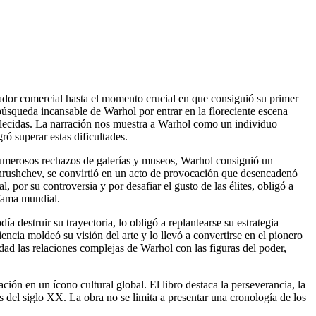
ador comercial hasta el momento crucial en que consiguió su primer
búsqueda incansable de Warhol por entrar en la floreciente escena
ablecidas. La narración nos muestra a Warhol como un individuo
ró superar estas dificultades.
umerosos rechazos de galerías y museos, Warhol consiguió un
Khrushchev, se convirtió en un acto de provocación que desencadenó
 por su controversia y por desafiar el gusto de las élites, obligó a
 fama mundial.
a destruir su trayectoria, lo obligó a replantearse su estrategia
ncia moldeó su visión del arte y lo llevó a convertirse en el pionero
dad las relaciones complejas de Warhol con las figuras del poder,
ón en un ícono cultural global. El libro destaca la perseverancia, la
 del siglo XX. La obra no se limita a presentar una cronología de los