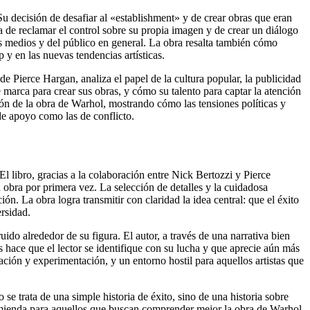
Su decisión de desafiar al «establishment» y de crear obras que eran
a de reclamar el control sobre su propia imagen y de crear un diálogo
 los medios y del público en general. La obra resalta también cómo
y en las nuevas tendencias artísticas.
e Pierce Hargan, analiza el papel de la cultura popular, la publicidad
 marca para crear sus obras, y cómo su talento para captar la atención
ción de la obra de Warhol, mostrando cómo las tensiones políticas y
 de apoyo como las de conflicto.
l libro, gracias a la colaboración entre Nick Bertozzi y Pierce
 obra por primera vez. La selección de detalles y la cuidadosa
ón. La obra logra transmitir con claridad la idea central: que el éxito
ersidad.
do alrededor de su figura. El autor, a través de una narrativa bien
s hace que el lector se identifique con su lucha y que aprecie aún más
ación y experimentación, y un entorno hostil para aquellos artistas que
e trata de una simple historia de éxito, sino de una historia sobre
ecomienda para aquellos que buscan comprender mejor la obra de Warhol,