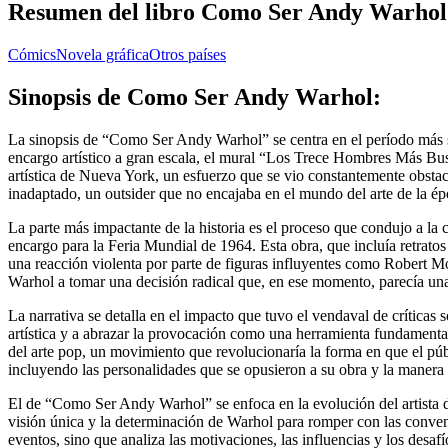
Resumen del libro Como Ser Andy Warhol
Cómics
Novela gráfica
Otros países
Sinopsis de Como Ser Andy Warhol:
La sinopsis de “Como Ser Andy Warhol” se centra en el período más si
encargo artístico a gran escala, el mural “Los Trece Hombres Más Busc
artística de Nueva York, un esfuerzo que se vio constantemente obsta
inadaptado, un outsider que no encajaba en el mundo del arte de la époc
La parte más impactante de la historia es el proceso que condujo a
encargo para la Feria Mundial de 1964. Esta obra, que incluía retra
una reacción violenta por parte de figuras influyentes como Robert Mose
Warhol a tomar una decisión radical que, en ese momento, parecía una
La narrativa se detalla en el impacto que tuvo el vendaval de críticas s
artística y a abrazar la provocación como una herramienta fundamental
del arte pop, un movimiento que revolucionaría la forma en que el púb
incluyendo las personalidades que se opusieron a su obra y la manera e
El de “Como Ser Andy Warhol” se enfoca en la evolución del artista de
visión única y la determinación de Warhol para romper con las convenc
eventos, sino que analiza las motivaciones, las influencias y los desaf